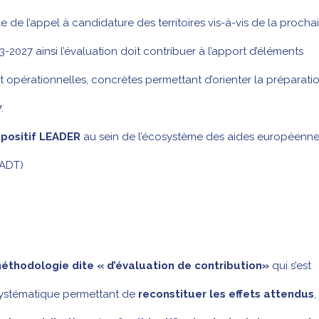
e de l’appel à candidature des territoires vis-à-vis de la procha
027 ainsi l’évaluation doit contribuer à l’apport d’éléments
t opérationnelles, concrètes permettant d’orienter la préparati
.
spositif LEADER
au sein de l’écosystème des aides européenn
DADT)
éthodologie dite « d’évaluation de contribution»
qui s’est
 systématique permettant de
reconstituer les effets attendus
,