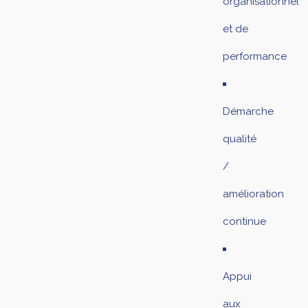
organisationnel
et de
performance
Démarche
qualité
/
amélioration
continue
Appui
aux