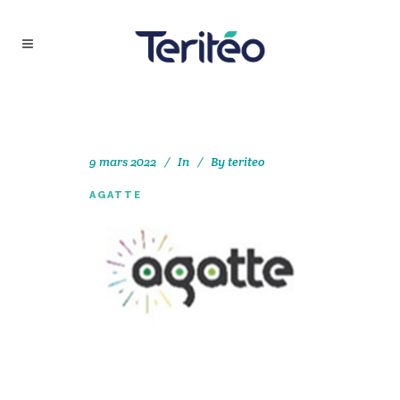
9 mars 2022
In
By
teriteo
AGATTE