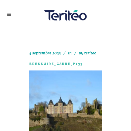
4 septembre 2023
In
By
teriteo
BRESSUIRE_CARRÉ_P133