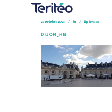
22 octobre 2021
In
By
teriteo
DIJON_HB