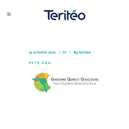
14 octobre 2021
In
By
teriteo
PETR GQG