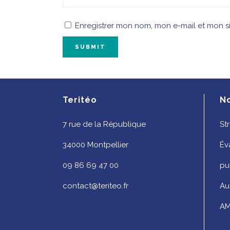
Enregistrer mon nom, mon e-mail et mon s
Teritéo
N
7 rue de la République
St
34000 Montpellier
Év
09 86 69 47 00
pu
contact@teriteo.fr
Au
AM