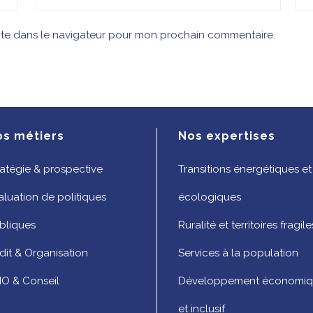
ite dans le navigateur pour mon prochain commentaire.
os métiers
Nos expertises
ratégie & prospective
Transitions énergétiques et
aluation de politiques
écologiques
bliques
Ruralité et territoires fragile
dit & Organisation
Services à la population
O & Conseil
Développement économi
et inclusif