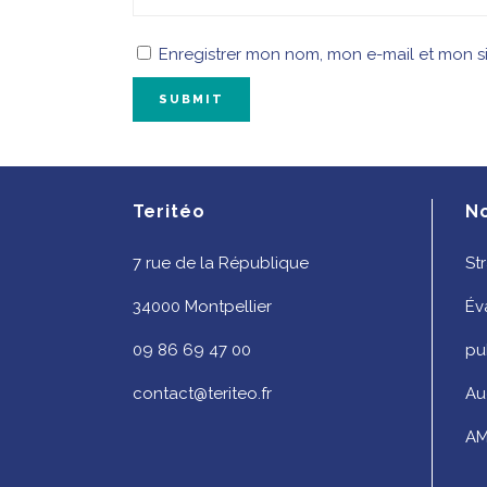
Enregistrer mon nom, mon e-mail et mon s
Teritéo
N
7 rue de la République
St
34000 Montpellier
Év
09 86 69 47 00
pu
contact@teriteo.fr
Au
AM