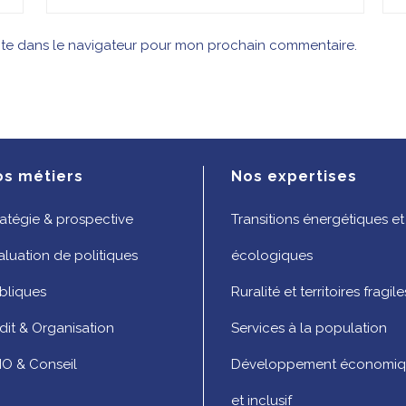
ite dans le navigateur pour mon prochain commentaire.
os métiers
Nos expertises
ratégie & prospective
Transitions énergétiques et
aluation de politiques
écologiques
bliques
Ruralité et territoires fragile
dit & Organisation
Services à la population
O & Conseil
Développement économi
et inclusif