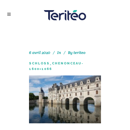
6 avril 2020
In
By
teriteo
SCHLOSS_CHENONCEAU-
1600×1066