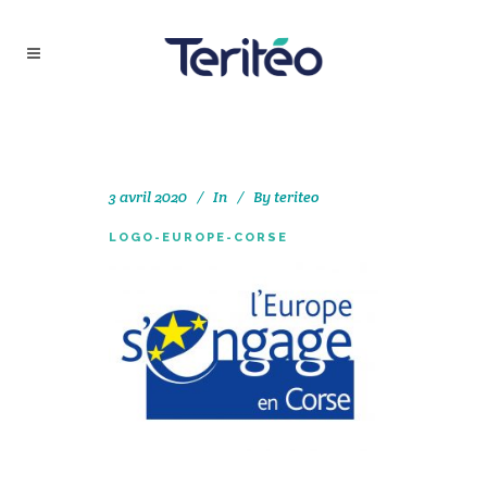
3 avril 2020
In
By
teriteo
LOGO-EUROPE-CORSE