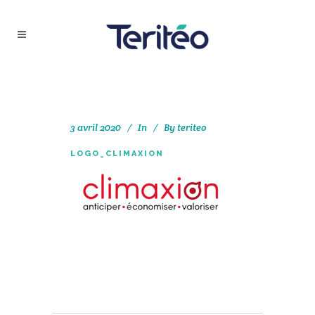
3 avril 2020
In
By
teriteo
LOGO_CLIMAXION