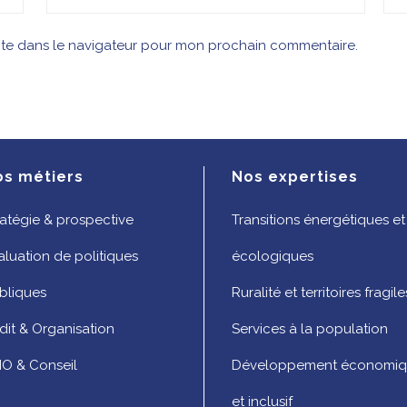
ite dans le navigateur pour mon prochain commentaire.
os métiers
Nos expertises
ratégie & prospective
Transitions énergétiques et
aluation de politiques
écologiques
bliques
Ruralité et territoires fragile
dit & Organisation
Services à la population
O & Conseil
Développement économi
et inclusif