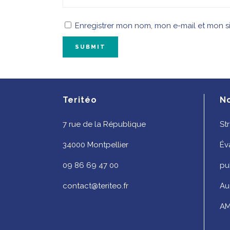
Enregistrer mon nom, mon e-mail et mon s
Teritéo
N
7 rue de la République
St
34000 Montpellier
Év
09 86 69 47 00
pu
contact@teriteo.fr
Au
AM