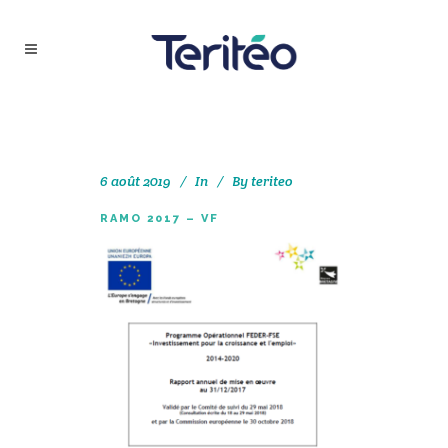
6 août 2019
In
By
teriteo
RAMO 2017 – VF