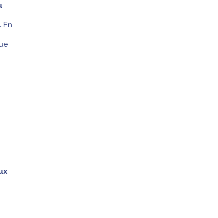
u
.
En
ue
ux