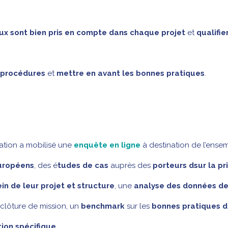
ntaux sont bien pris en compte dans chaque projet
et
qualifie
procédures
et
mettre en avant les bonnes pratiques
.
ation a mobilisé une
enquête en ligne
à destination de l’ense
uropéens
, des é
tudes de cas
auprès des
porteurs dsur la pr
n de leur projet et structure
, une
analyse des données d
 clôture de mission, un
benchmark
sur les
bonnes pratiques 
tion spécifique
.