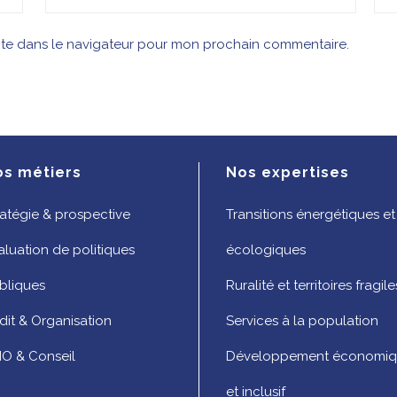
ite dans le navigateur pour mon prochain commentaire.
os métiers
Nos expertises
ratégie & prospective
Transitions énergétiques et
aluation de politiques
écologiques
bliques
Ruralité et territoires fragile
dit & Organisation
Services à la population
O & Conseil
Développement économi
et inclusif