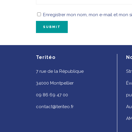
Enregistrer mon nom, mon e-mail et mon s
Teritéo
N
7 rue de la République
St
34000 Montpellier
Év
09 86 69 47 00
pu
contact@teriteo.fr
Au
AM