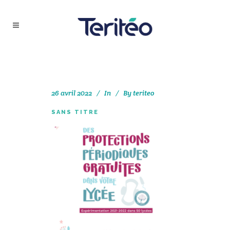
26 avril 2022
In
By
teriteo
SANS TITRE