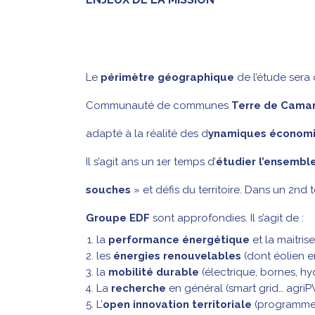
Le
périmètre géographique
de l’étude sera
Communauté de communes
Terre de Cama
adapté à la réalité des d
ynamiques économ
Il s’agit ans un 1er temps d’
étudier l’ensemble
souches
» et défis du territoire. Dans un 2nd
Groupe EDF
sont approfondies. Il s’agit de :
la
performance énergétique
et la maitrise
les
énergies renouvelables
(dont éolien e
la
mobilité durable
(électrique, bornes, h
La
recherche
en général (smart grid… agriP
L’
open innovation territoriale
(programme 