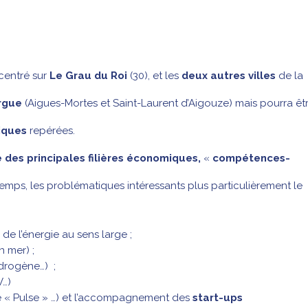
 centré sur
Le Grau du Roi
(30), et les
deux autres villes
de la
rgue
(Aigues-Mortes et Saint-Laurent d’Aigouze) mais pourra êt
iques
repérées.
 des principales filières économiques,
«
compétences-
 temps, les problématiques intéressants plus particulièrement le
 de l’énergie au sens large ;
n mer) ;
ydrogène…) ;
V…)
« Pulse » …) et l’accompagnement des
start-ups