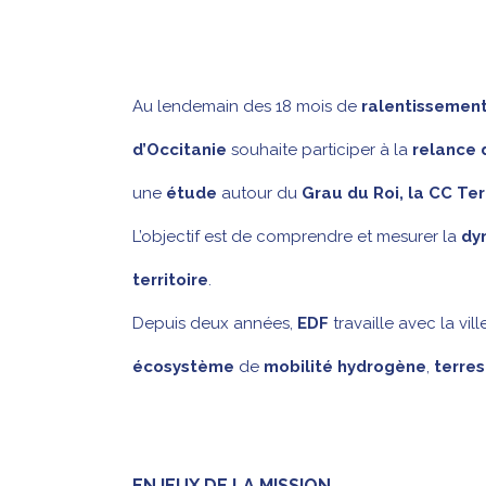
Au lendemain des 18 mois de
ralentissemen
d’Occitanie
souhaite participer à la
relance d
une
étude
autour du
Grau du Roi, la CC Te
L’objectif est de comprendre et mesurer la
dy
territoire
.
Depuis deux années,
EDF
travaille avec la vil
écosystème
de
mobilité hydrogène
,
terres
ENJEUX DE LA MISSION