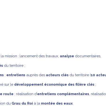
la mission : lancement des travaux,
analyse
documentaires,
és
du territoire ;
ons
:
entretiens
auprès des
acteurs clés
du territoire (
10 acte
é sur le
développement économique des filière clés
;
de route
: réalisation d’
entretiens complémentaires
, réalisati
tion du
Grau du Roi
à la
montée des eaux
.