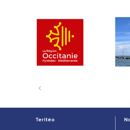
Teritéo
N