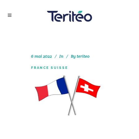
6 mai 2022
In
By
teriteo
FRANCE SUISSE