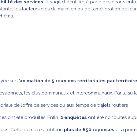
bilité des services
: Il s’agit d’identifier, à partir des écarts entr
istante, les facteurs clés du maintien ou de l’amélioration de leur
schéma.
yée sur l
’animation de 5 réunions territoriales par territoir
ofessionnels, les élus communaux et intercommunaux. Par la suite
itoriale de l’offre de services ou aux temps de trajets routiers
es ont été produites. Enfin,
2 enquêtes
ont été conduites aup
ices. Cette dernière a obtenu
plus de 650 réponses
et a permi