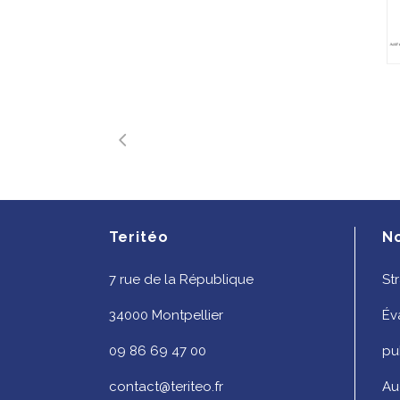
Teritéo
N
7 rue de la République
St
34000 Montpellier
Év
09 86 69 47 00
pu
contact@teriteo.fr
Au