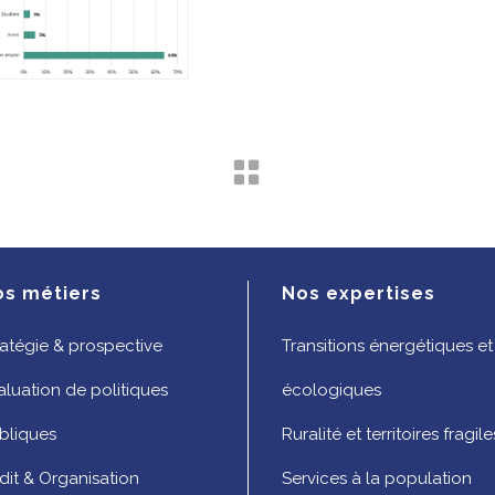
os métiers
Nos expertises
ratégie & prospective
Transitions énergétiques et
aluation de politiques
écologiques
bliques
Ruralité et territoires fragile
dit & Organisation
Services à la population