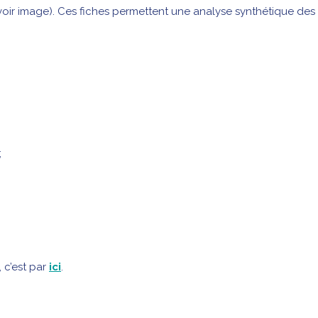
voir image). Ces fiches permettent une analyse synthétique des
;
 c’est par
ici
.