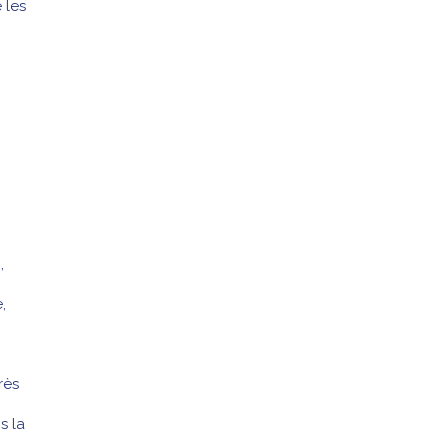
e les
e
,
,
rès
s la