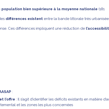
e population bien supérieure à la moyenne nationale
(181
des
différences existent
entre la bande littorale très urbanisée
ense. Ces différences impliquent une réduction de
l’accessibili
AASAP
:
t l’offre
: Il s’agit d’identifier les déficits existants en matière d’
partemental et les zones les plus concernées