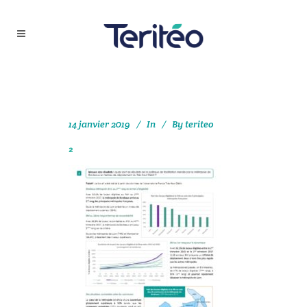
14 janvier 2019
In
By
teriteo
2