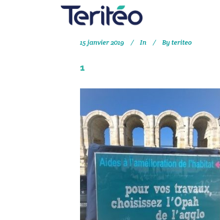
15 janvier 2019
In
By
teriteo
1