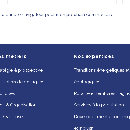
ite dans le navigateur pour mon prochain commentaire.
os métiers
Nos expertises
ratégie & prospective
Transitions énergétiques et
aluation de politiques
écologiques
bliques
Ruralité et territoires fragile
dit & Organisation
Services à la population
O & Conseil
Développement économi
et inclusif