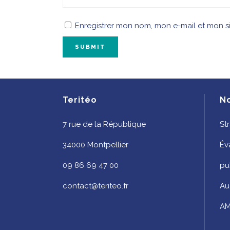
Enregistrer mon nom, mon e-mail et mon s
Teritéo
N
7 rue de la République
St
34000 Montpellier
Év
09 86 69 47 00
pu
contact@teriteo.fr
Au
AM