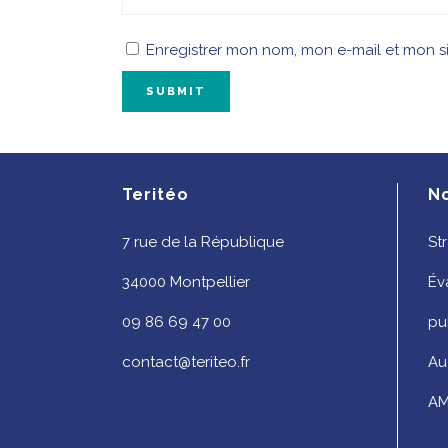
Enregistrer mon nom, mon e-mail et mon s
Teritéo
N
7 rue de la République
St
34000 Montpellier
Év
09 86 69 47 00
pu
contact@teriteo.fr
Au
AM