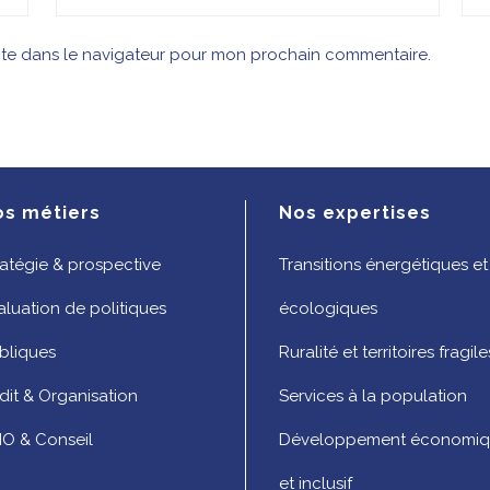
ite dans le navigateur pour mon prochain commentaire.
os métiers
Nos expertises
ratégie & prospective
Transitions énergétiques et
aluation de politiques
écologiques
bliques
Ruralité et territoires fragile
dit & Organisation
Services à la population
O & Conseil
Développement économi
et inclusif