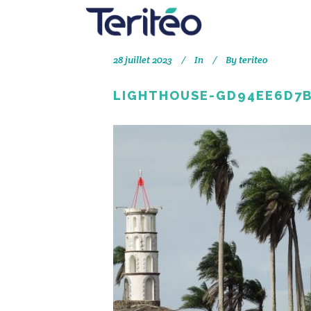
28 juillet 2023
In
By
teriteo
LIGHTHOUSE-GD94EE6D7B