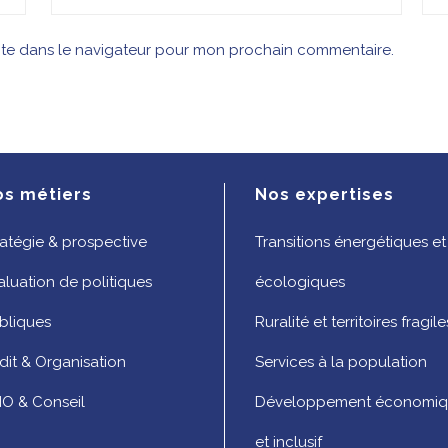
ite dans le navigateur pour mon prochain commentaire.
os métiers
Nos expertises
ratégie & prospective
Transitions énergétiques et
aluation de politiques
écologiques
bliques
Ruralité et territoires fragile
dit & Organisation
Services à la population
O & Conseil
Développement économi
et inclusif