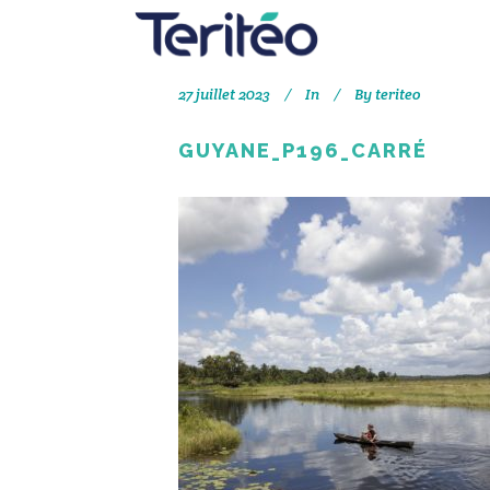
27 juillet 2023
In
By
teriteo
GUYANE_P196_CARRÉ