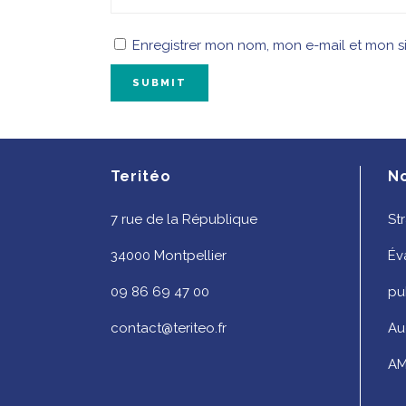
Enregistrer mon nom, mon e-mail et mon s
Teritéo
N
7 rue de la République
St
34000 Montpellier
Év
09 86 69 47 00
pu
contact@teriteo.fr
Au
AM