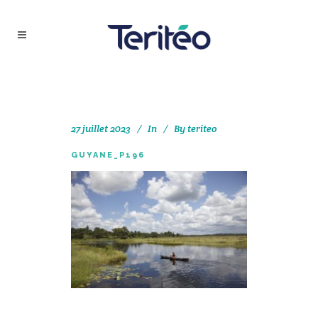
27 juillet 2023
In
By
teriteo
GUYANE_P196