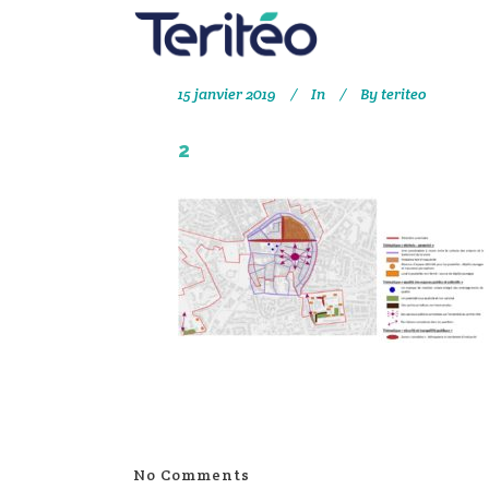
15 janvier 2019
In
By
teriteo
2
No Comments