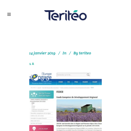
14 janvier 2019
In
By
teriteo
1A