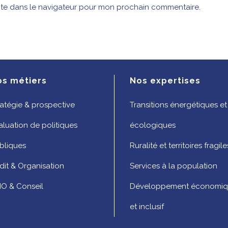
ite dans le navigateur pour mon prochain commentaire.
os métiers
Nos expertises
ratégie & prospective
Transitions énergétiques et
aluation de politiques
écologiques
bliques
Ruralité et territoires fragile
dit & Organisation
Services à la population
O & Conseil
Développement économi
et inclusif