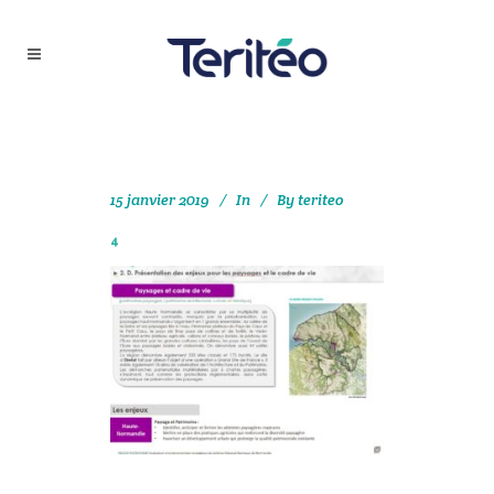
15 janvier 2019
In
By
teriteo
4