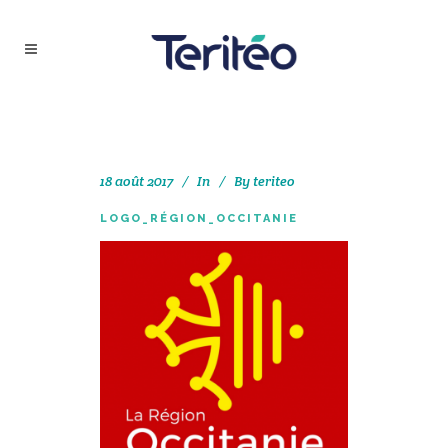
18 août 2017
In
By
teriteo
LOGO_RÉGION_OCCITANIE