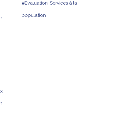
#Evaluation, Services à la
population
e
ux
un