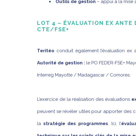
Outils de gestion
– appui à la mise
LOT 4 – ÉVALUATION EX ANT
CTE/FSE+
Teritéo
conduit également l’évaluation ex
Autorité de gestion :
le PO FEDER-FSE+ Mayo
Interreg Mayotte / Madagascar / Comores.
L’exercice de la réalisation des évaluations
e
peuvent se révéler utiles pour apporter des
la
stratégie des programmes
. Ici, l’
évalu
technique sur les sujets clés de la mise en