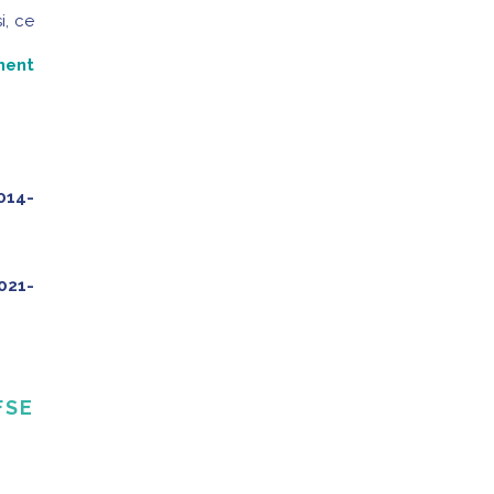
si, ce
ment
014-
021-
FSE