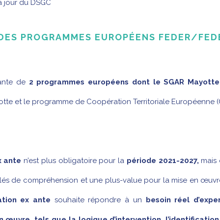
 à jour du DSGC
E DES PROGRAMMES EUROPÉENS FEDER/FED
 ante de
2 programmes européens dont le SGAR Mayotte
tte et le programme de Coopération Territoriale Européenne 
x ante
n’est plus obligatoire pour la
période 2021-2027,
mais 
 clés de compréhension et une plus-value pour la mise en œuv
ation ex ante
souhaite répondre à un
besoin réel d’exper
 œuvre, tels que la logique d’intervention, l’identificatio