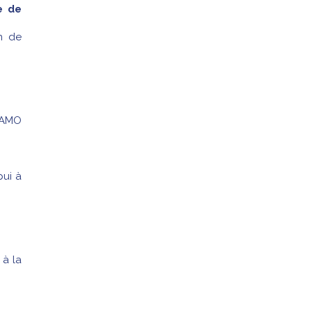
e de
in de
 RAMO
pui à
 à la