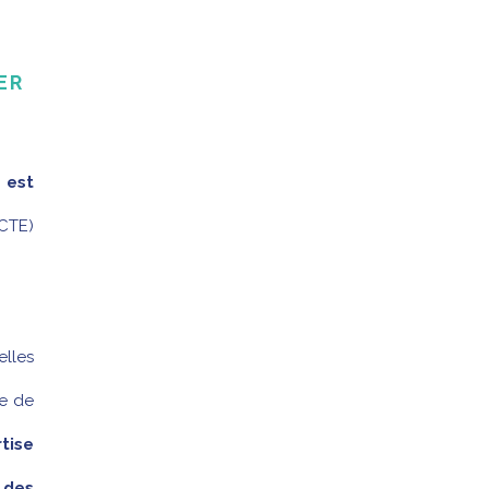
ER
 est
(CTE)
elles
re de
tise
n des