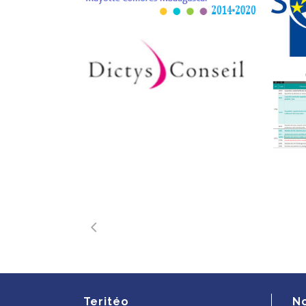
Teritéo
N